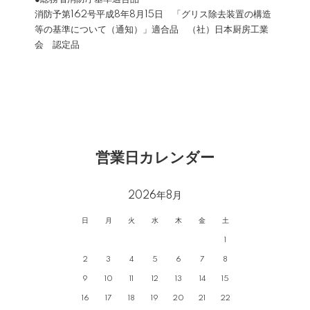
消防予第162号平成8年8月15日 「グリス除去装置の構造
等の基準について（通知）」適合品 （社）日本厨房工業
会 認定品
営業日カレンダー
2026年8月
日
月
火
水
木
金
土
1
2
3
4
5
6
7
8
9
10
11
12
13
14
15
16
17
18
19
20
21
22