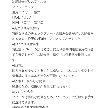
油脂除去グリスフィルタ
ダブルチェック
適用ハイガード型式
HGL-4030
HGL-3025・3030
●高グリス除去性能
特殊な構造のチェックプレートの組み合せがグリス除去率
約８０％（静圧69Pa時）までアップさせました。
●低いグリス付着率
負圧室（PAT）を設けることにより長時間連続使用の場合
でも安定したグリス除去率、低グリス付着率を維持しま
す。
●低静圧
圧力損失を少なくすることに成功し、これによりダクト排
気機構の省エネルギー化が可能になりました。
●取付け、取外しが簡単
軽量のため、取扱いが簡単に行われます。
●らくらく洗浄
フィルタは構造が簡単なため、ワンタッチで分解でき手軽
に洗浄できます。
●総務省消防庁基準適合品