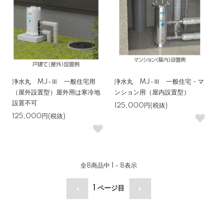
浄水丸 MJ-Ⅲ 一般住宅用
浄水丸 MJ-Ⅲ 一般住宅・マ
（屋外設置型）屋外用は寒冷地
ンション用（屋内設置型）
設置不可
125,000円(税抜)
125,000円(税抜)
全
8
商品中
1 - 8
表示
1
ページ目