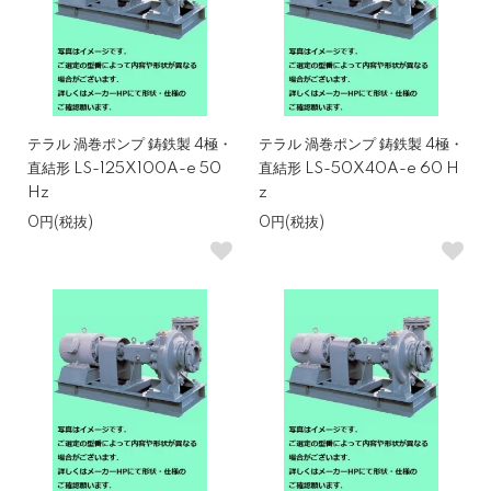
テラル 渦巻ポンプ 鋳鉄製 4極・
テラル 渦巻ポンプ 鋳鉄製 4極・
直結形 LS-125X100A-e 50
直結形 LS-50X40A-e 60 H
Hz
z
0円(税抜)
0円(税抜)