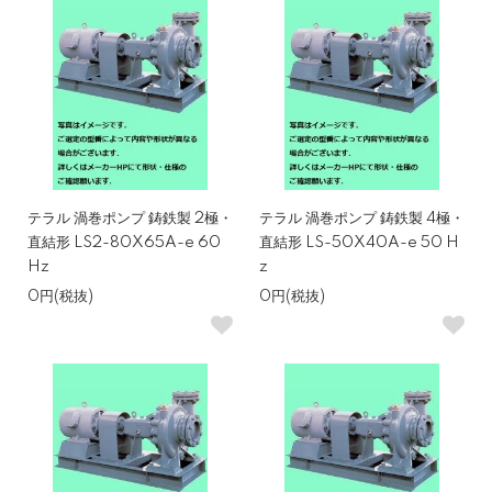
テラル 渦巻ポンプ 鋳鉄製 2極・
テラル 渦巻ポンプ 鋳鉄製 4極・
直結形 LS2-80X65A-e 60
直結形 LS-50X40A-e 50 H
Hz
z
0円(税抜)
0円(税抜)