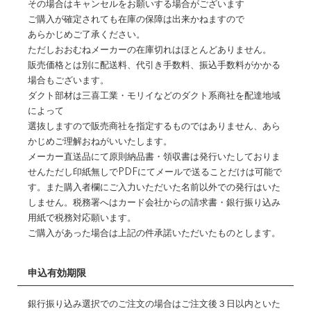
その場合はキャンセルをお願いする場合がございます
ご購入が確定されても在庫の保障は出来かねますので
あらかじめご了承ください。
ただしおおむねメーカーの在庫切れはほとんどありません。
販売価格とは別に配送料、代引き手数料、振込手数料がかかる
場合もございます。
ダクト部材は三喜工業・モリイなどのダクト系商社を配達地域
によって
選抜しますので販売商社を指定するものではありません、あら
かじめご理解おねがいいたします。
メーカー直送品にて原則納品書・領収書は発行いたしておりま
せんただし印紙無しでPDFにてメールで送ることだけは可能で
す。また購入者欄にご入力いただいた名前以外での発行はいた
しません。税務署へはカード会社からの請求書・銀行振り込み
用紙で税務対応願います。
ご購入があった場合は上記の件承諾いただいたものとします。
申込有効期限
銀行振り込み選択でのご注文の場合はご注文後３日以内といた