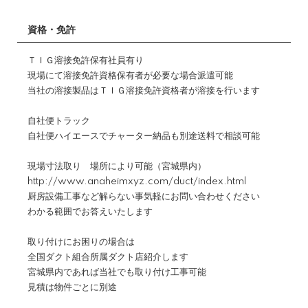
資格・免許
ＴＩＧ溶接免許保有社員有り
現場にて溶接免許資格保有者が必要な場合派遣可能
当社の溶接製品はＴＩＧ溶接免許資格者が溶接を行います
自社便トラック
自社便ハイエースでチャーター納品も別途送料で相談可能
現場寸法取り 場所により可能（宮城県内）
http://www.anaheimxyz.com/duct/index.html
厨房設備工事など解らない事気軽にお問い合わせください
わかる範囲でお答えいたします
取り付けにお困りの場合は
全国ダクト組合所属ダクト店紹介します
宮城県内であれば当社でも取り付け工事可能
見積は物件ごとに別途