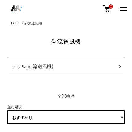
0
TOP
斜流送風機
斜流送風機
カテゴリー一覧
テラル(斜流送風機)
全93商品
並び替え