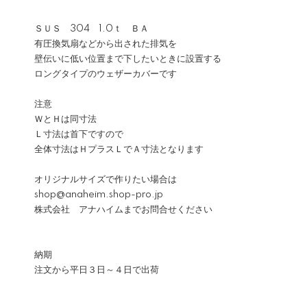
ＳＵＳ 304 1.0ｔ ＢＡ
有圧換気扇などから出された排気を
壁伝いに低い位置まで下したいときに設置する
ロングタイプのウェザーカバーです
注意
ＷとＨは同寸法
Ｌ寸法は首下ですので
全体寸法はＨプラスＬでＡ寸法となります
オリジナルサイズで作りたい場合は
shop@anaheim.shop-pro.jp
株式会社 アナハイムまでお問合せください
納期
注文から平日３日～４日で出荷